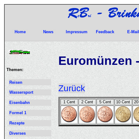
Home
News
Impressum
Feedback
E-Mai
Euromünzen -
Themen:
Reisen
Zurück
Wassersport
1 Cent
2 Cent
5 Cent
10 Cent
20
Eisenbahn
Formel 1
Rezepte
Diverses