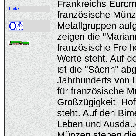
Frankreichs Euromü
Links
französische Münzb
Metallgruppen aufg
zeigen die "Marian
französische Freihe
Werte steht. Auf 
ist die "Säerin" ab
Jahrhunderts von 
für französische 
Großzügigkeit, Hof
steht. Auf den Bi
Leben und Ausdauer
Münzen stehen die 